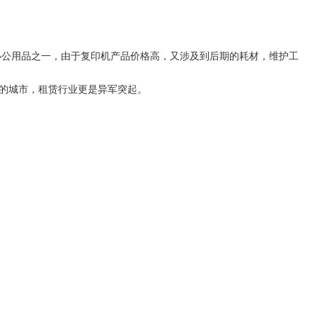
办公用品之一，由于复印机产品价格高，又涉及到后期的
耗材
，维护
工
的
城市，租赁行业更是异军突起。