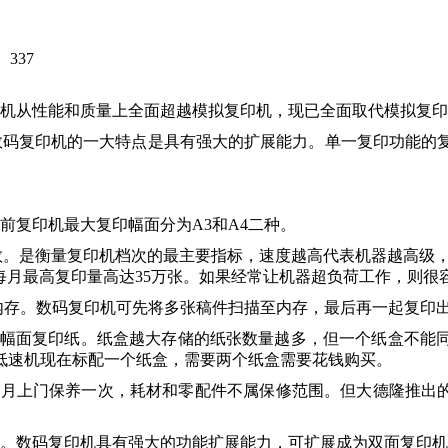
：
337
印机从性能和质量上全面超越模拟复印机，现已全面取代模拟复
数码复印机的一大特点是具有强大的扩展能力。单一复印功能的
前复印机最大复印幅面分为A3和A4二种。
数。是衡量复印机档次的最主要指标，速度越高代表机器越高级，
53每月最高复印量高达35万张。如果经常让机器超负荷工作，
脑内存。数码复印机可先将多张稿件扫描至内存，最后再一起复印
A3幅面复印纸。纸盒越大存储的纸张数量越多，但一个纸盒不
低速机现在标配一个纸盒，需要两个纸盒需要花钱购买。
2个月上门保养一次，耗材和零配件不属保修范围。但大德隆推出
能。数码复印机具有强大的功能扩展能力，可扩展成为双面复印